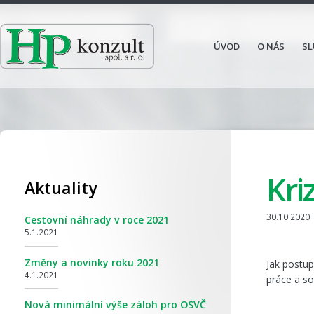
ÚVOD
O NÁS
SL
Kri
Aktuality
30.10.2020
Cestovní náhrady v roce 2021
5.1.2021
Změny a novinky roku 2021
Jak postup
4.1.2021
práce a soc
Nová minimální výše záloh pro OSVČ