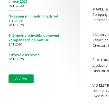
v roce 2021
25.11.2020
MAVEL, a.
Company en
Navýšení minimální mzdy od
Chairman: I
1.1.2021
20.11.2020
SEA servis
Sněmovna schválila obnovení
Service an
kompenzačního bonusu
3.11.2020
Director : 
Krizové ošetřovné
30.10.2020
ČKD TURB
productio
Director: 
archive
VID ELSTR
commerci
Executive D