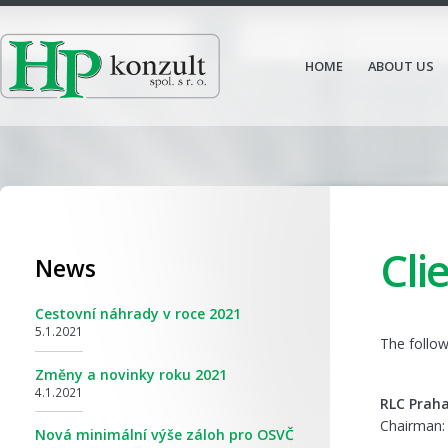
HOME
ABOUT US
Cli
News
Cestovní náhrady v roce 2021
5.1.2021
The follo
Změny a novinky roku 2021
4.1.2021
RLC Praha
Chairman: 
Nová minimální výše záloh pro OSVČ