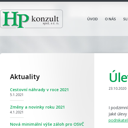
ÚVOD
O NÁS
SL
Úle
Aktuality
23.10.2020
Cestovní náhrady v roce 2021
5.1.2021
Změny a novinky roku 2021
I podzimní
4.1.2021
Jaké úlevy
podnikate
Nová minimální výše záloh pro OSVČ