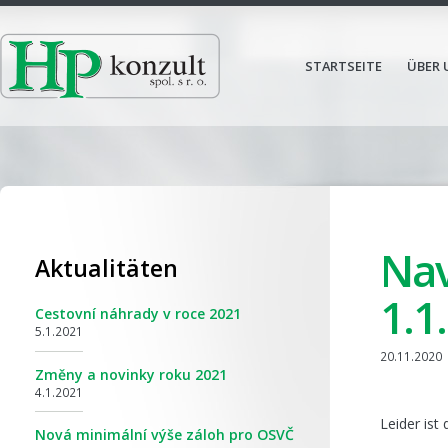
STARTSEITE
ÜBER 
Nav
Aktualitäten
1.1
Cestovní náhrady v roce 2021
5.1.2021
20.11.2020
Změny a novinky roku 2021
4.1.2021
Leider ist
Nová minimální výše záloh pro OSVČ